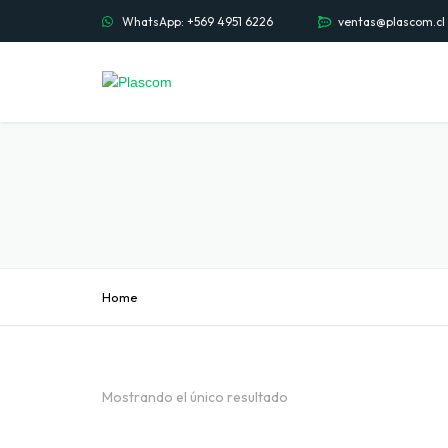
WhatsApp: +569 4951 6226
ventas@plascom.cl
Home
Mostrando el único resultado