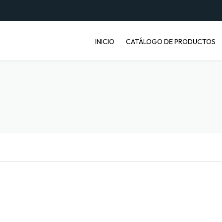
INICIO
CATÁLOGO DE PRODUCTOS
ENVASES PET
JABONERAS
BASUREROS
BALDES INDUSTRIALES
ARTÍCULOS ENFERMOS
ARTÍCULOS LABORATORIO
BANDEJAS PARA FRUTA