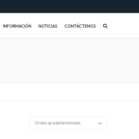
INFORMACIÓN
NOTICIAS
CONTÁCTENOS
CONÓCENOS
PREGUNTAS FRECUENTES
INFORMACIÓN DE ENVÍOS
COMPRA MAYORISTA
DESARROLLO DE PRODUCTOS
CÓMO COMPRAR
ENVASES PET Y RECICLAJE