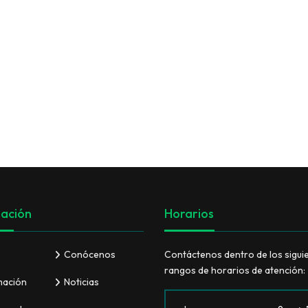
VER TODO
ación
Horarios
Conócenos
Contáctenos dentro de los sigui
rangos de horarios de atención:
mación
Noticias