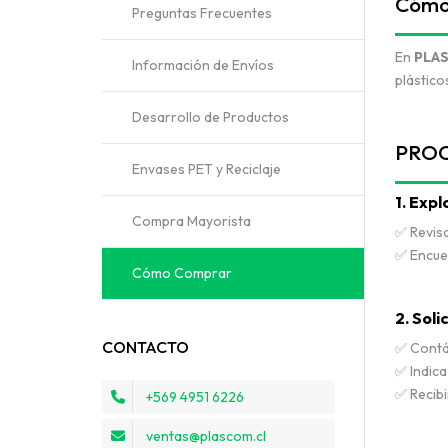
Cómo 
Preguntas Frecuentes
En
PLA
Información de Envíos
plástico
Desarrollo de Productos
PROC
Envases PET y Reciclaje
1. Exp
Compra Mayorista
✅ Revisa
✅ Encuen
Cómo Comprar
2. Soli
CONTACTO
✅ Contá
✅ Indica
✅ Recibi
+569 4951 6226
ventas@plascom.cl