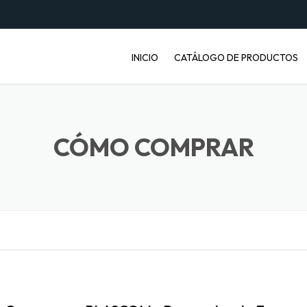
INICIO
CATÁLOGO DE PRODUCTOS
ENVASES PET
JABONERAS
CÓMO COMPRAR
BASUREROS
BALDES INDUSTRIALES
ARTÍCULOS ENFERMOS
ARTÍCULOS LABORATORIO
BANDEJAS PARA FRUTA