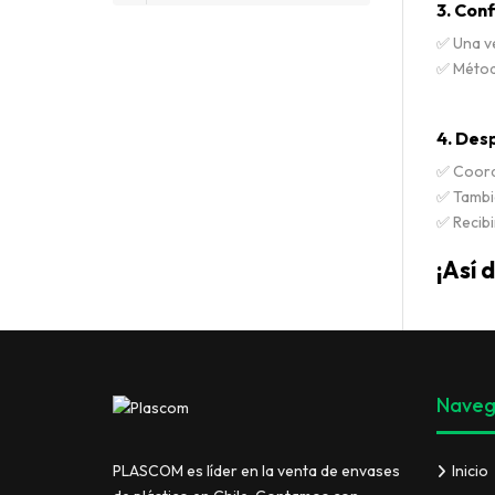
3. Con
✅ Una ve
✅ Métod
4. Des
✅ Coordi
✅ Tambi
✅ Recibi
¡Así 
Naveg
Inicio
PLASCOM es líder en la venta de envases