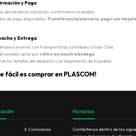
firmación y Pago
z aprobada la cotización, confirmamos el pedido.
os de pago disponibles:
Transferencia bancaria, pago con tarjeta
pacho y Entrega
namos el envío con transportistas confiables a todo Chile.
én puedes optar por
retiro en nuestra bodega
.
rás los detalles del despacho y el seguimiento de tu pedido.
de fácil es comprar en PLASCOM!
ación
Horarios
Conócenos
Contáctenos dentro de los sigui