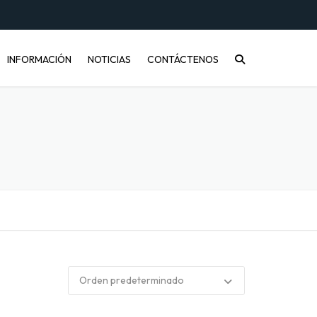
INFORMACIÓN
NOTICIAS
CONTÁCTENOS
CONÓCENOS
PREGUNTAS FRECUENTES
INFORMACIÓN DE ENVÍOS
COMPRA MAYORISTA
DESARROLLO DE PRODUCTOS
CÓMO COMPRAR
ENVASES PET Y RECICLAJE