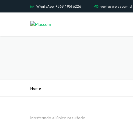
WhatsApp: +569 4951 6226
ventas@plascom.cl
Home
Mostrando el único resultado