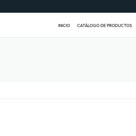
INICIO
CATÁLOGO DE PRODUCTOS
ENVASES PET
JABONERAS
BASUREROS
BALDES INDUSTRIALES
ARTÍCULOS ENFERMOS
ARTÍCULOS LABORATORIO
BANDEJAS PARA FRUTA