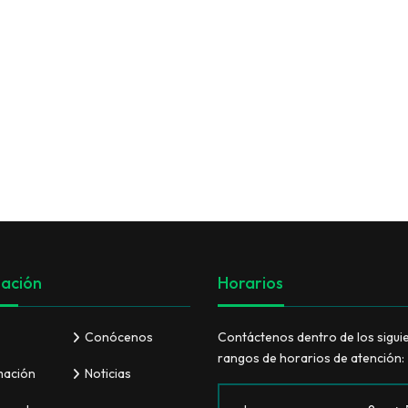
VER TODO
ación
Horarios
Conócenos
Contáctenos dentro de los sigui
rangos de horarios de atención:
mación
Noticias