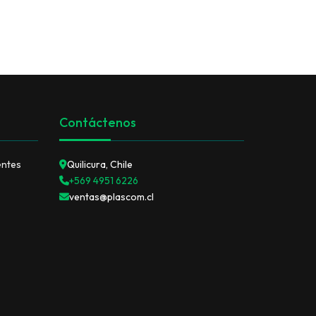
ENVASES PET Y RECICLAJE
Contáctenos
entes
Quilicura, Chile
+569 4951 6226
ventas@plascom.cl