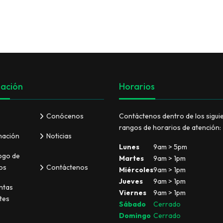
BANDEJAS PARA FRUTA
VER TODO
ación
Horarios
Conócenos
Contáctenos dentro de los sigui
rangos de horarios de atención:
mación
Noticias
Lunes
9am > 5pm
ogo de
Martes
9am > 1pm
os
Contáctenos
Miércoles
9am > 1pm
Jueves
9am > 1pm
ntas
Viernes
9am > 1pm
tes
Sábado
Cerrado
Domingo
Cerrado