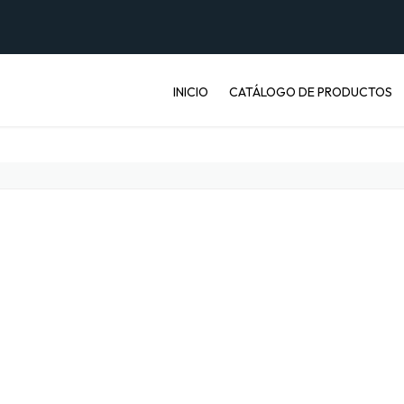
INICIO
CATÁLOGO DE PRODUCTOS
ENVASES PET
JABONERAS
BASUREROS
BALDES INDUSTRIALES
ARTÍCULOS ENFERMOS
ARTÍCULOS LABORATORIO