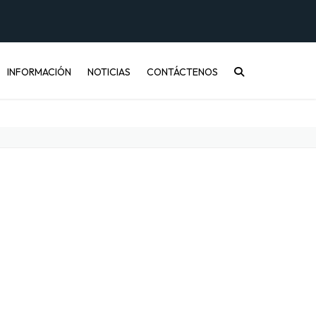
INFORMACIÓN
NOTICIAS
CONTÁCTENOS
CONÓCENOS
PREGUNTAS FRECUENTES
INFORMACIÓN DE ENVÍOS
COMPRA MAYORISTA
DESARROLLO DE PRODUCTOS
CÓMO COMPRAR