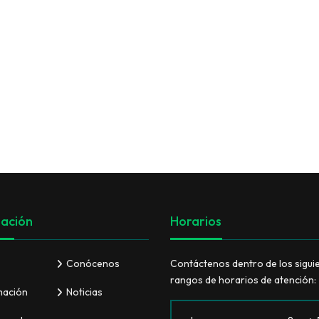
VER TODO
ación
Horarios
Conócenos
Contáctenos dentro de los sigui
rangos de horarios de atención:
mación
Noticias