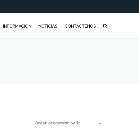
INFORMACIÓN
NOTICIAS
CONTÁCTENOS
CONÓCENOS
PREGUNTAS FRECUENTES
INFORMACIÓN DE ENVÍOS
COMPRA MAYORISTA
DESARROLLO DE PRODUCTOS
CÓMO COMPRAR
ENVASES PET Y RECICLAJE