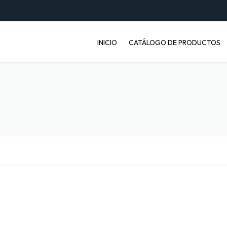
INICIO
CATÁLOGO DE PRODUCTOS
ENVASES PET
JABONERAS
BASUREROS
BALDES INDUSTRIALES
ARTÍCULOS ENFERMOS
ARTÍCULOS LABORATORIO
BANDEJAS PARA FRUTA