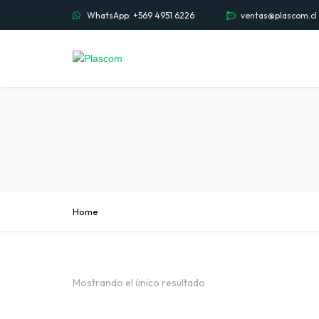
WhatsApp: +569 4951 6226
ventas@plascom.cl
Home
Mostrando el único resultado