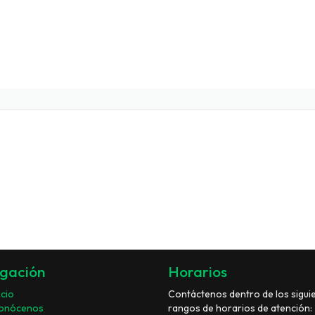
gación
Horarios
icio
Contáctenos dentro de los sigui
onócenos
rangos de horarios de atención: