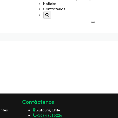
Noticias
Contáctenos
Contáctenos
entes
Quilicura, Chile
+569 4951 6226