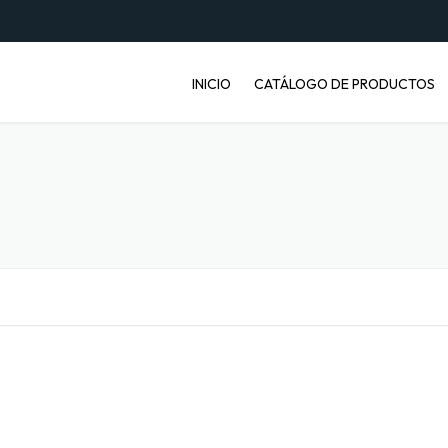
INICIO
CATÁLOGO DE PRODUCTOS
ENVASES PET
JABONERAS
BASUREROS
BALDES INDUSTRIALES
ARTÍCULOS ENFERMOS
ARTÍCULOS LABORATORIO
BANDEJAS PARA FRUTA