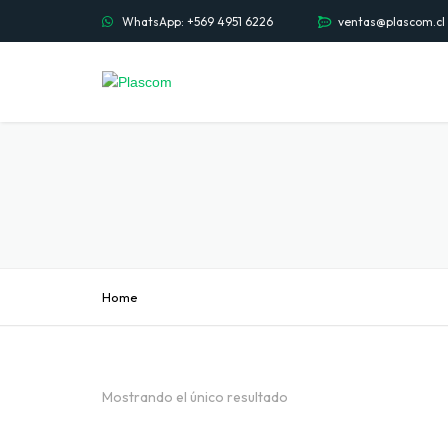
WhatsApp: +569 4951 6226
ventas@plascom.cl
Home
Mostrando el único resultado