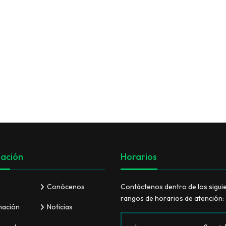
VER TODO
ación
Horarios
Conócenos
Contáctenos dentro de los sigui
rangos de horarios de atención:
mación
Noticias