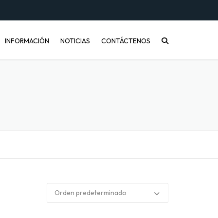
INFORMACIÓN
NOTICIAS
CONTÁCTENOS
CONÓCENOS
PREGUNTAS FRECUENTES
INFORMACIÓN DE ENVÍOS
COMPRA MAYORISTA
DESARROLLO DE PRODUCTOS
CÓMO COMPRAR
ENVASES PET Y RECICLAJE