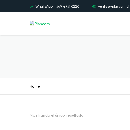
WhatsApp: +569 4951 6226
ventas@plascom.cl
Home
Mostrando el único resultado