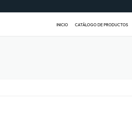
INICIO
CATÁLOGO DE PRODUCTOS
ENVASES PET
JABONERAS
BASUREROS
BALDES INDUSTRIALES
ARTÍCULOS ENFERMOS
ARTÍCULOS LABORATORIO
BANDEJAS PARA FRUTA