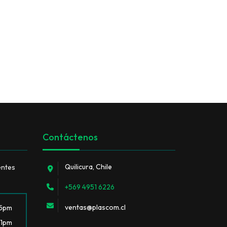
Contáctenos
Quilicura, Chile
entes
+569 4951 6226
ventas@plascom.cl
 5pm
 1pm