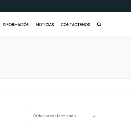
INFORMACIÓN
NOTICIAS
CONTÁCTENOS
CONÓCENOS
PREGUNTAS FRECUENTES
INFORMACIÓN DE ENVÍOS
COMPRA MAYORISTA
DESARROLLO DE PRODUCTOS
CÓMO COMPRAR
ENVASES PET Y RECICLAJE