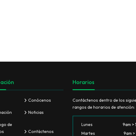
VER TODO
ación
Horarios
Conócenos
Contáctenos dentro de los sigui
rangos de horarios de atención:
mación
Noticias
ogo de
Lunes
9am >
os
Contáctenos
Martes
9am >