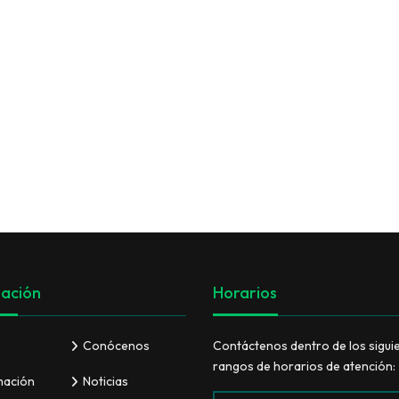
BANDEJAS PARA FRUTA
VER TODO
ación
Horarios
Conócenos
Contáctenos dentro de los sigui
rangos de horarios de atención:
mación
Noticias