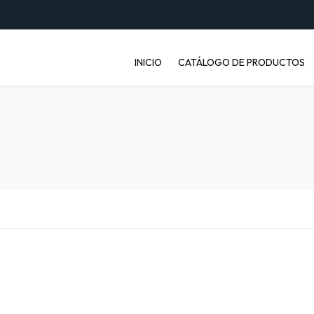
INICIO
CATÁLOGO DE PRODUCTOS
ENVASES PET
JABONERAS
BASUREROS
BALDES INDUSTRIALES
ARTÍCULOS ENFERMOS
ARTÍCULOS LABORATORIO