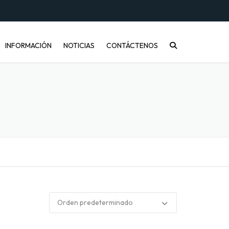
INFORMACIÓN
NOTICIAS
CONTÁCTENOS
CONÓCENOS
PREGUNTAS FRECUENTES
INFORMACIÓN DE ENVÍOS
COMPRA MAYORISTA
DESARROLLO DE PRODUCTOS
CÓMO COMPRAR