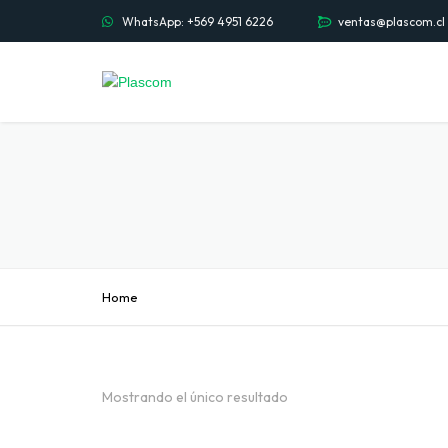
WhatsApp: +569 4951 6226
ventas@plascom.cl
Home
Mostrando el único resultado