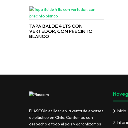
TAPA BALDE 4 LTS CON
VERTEDOR, CON PRECINTO
BLANCO
Naveg
Inicio
PLASCOM es líder en la venta de envases
de plástico en Chile. Contamos con
Infor
despacho a todo el país y garantizamos