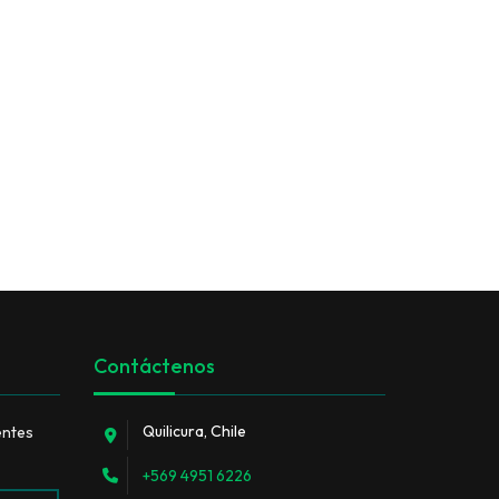
ENVASES PET Y RECICLAJE
Contáctenos
Quilicura, Chile
entes
+569 4951 6226