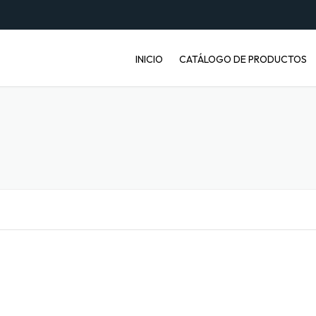
INICIO
CATÁLOGO DE PRODUCTOS
ENVASES PET
JABONERAS
BASUREROS
BALDES INDUSTRIALES
ARTÍCULOS ENFERMOS
ARTÍCULOS LABORATORIO
BANDEJAS PARA FRUTA