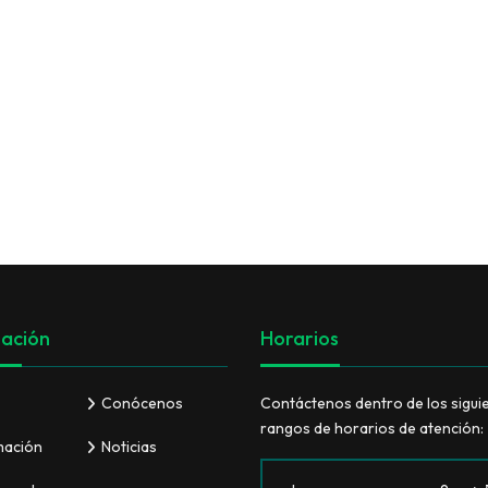
VER TODO
ación
Horarios
Conócenos
Contáctenos dentro de los sigui
rangos de horarios de atención:
mación
Noticias