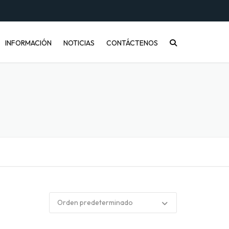
INFORMACIÓN
NOTICIAS
CONTÁCTENOS
CONÓCENOS
PREGUNTAS FRECUENTES
INFORMACIÓN DE ENVÍOS
COMPRA MAYORISTA
DESARROLLO DE PRODUCTOS
CÓMO COMPRAR
ENVASES PET Y RECICLAJE