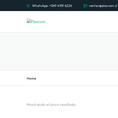
WhatsApp: +569 4951 6226
ventas@plascom.cl
Home
Mostrando el único resultado