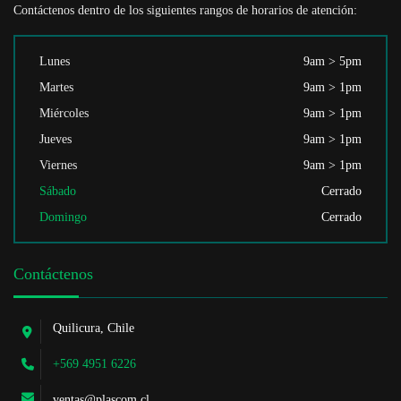
Contáctenos dentro de los siguientes rangos de horarios de atención:
Lunes
9am > 5pm
Martes
9am > 1pm
Miércoles
9am > 1pm
Jueves
9am > 1pm
Viernes
9am > 1pm
Sábado
Cerrado
Domingo
Cerrado
Contáctenos
Quilicura, Chile
+569 4951 6226
ventas@plascom.cl