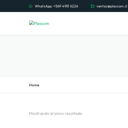
WhatsApp: +569 4951 6226
ventas@plascom.cl
Home
Mostrando el único resultado