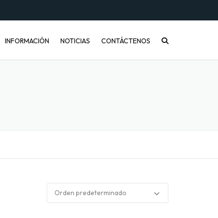
INFORMACIÓN
NOTICIAS
CONTÁCTENOS
CONÓCENOS
PREGUNTAS FRECUENTES
INFORMACIÓN DE ENVÍOS
COMPRA MAYORISTA
DESARROLLO DE PRODUCTOS
CÓMO COMPRAR
ENVASES PET Y RECICLAJE