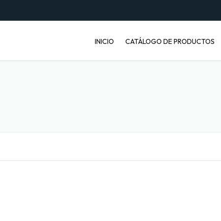
INICIO
CATÁLOGO DE PRODUCTOS
ENVASES PET
JABONERAS
BASUREROS
BALDES INDUSTRIALES
ARTÍCULOS ENFERMOS
ARTÍCULOS LABORATORIO
BANDEJAS PARA FRUTA