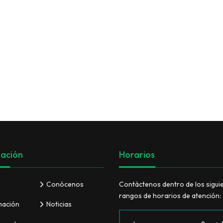
VER TODO
ación
Horarios
Conócenos
Contáctenos dentro de los sigui
rangos de horarios de atención:
mación
Noticias