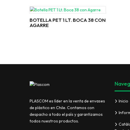
BOTELLA PET 1 LT. BOCA 38 CON
AGARRE
Naveg
Inicio
PLASCOM es líder en la venta de envases
de plástico en Chile. Contamos con
Infor
despacho a todo el país y garantizamos
todos nuestros productos.
Catál