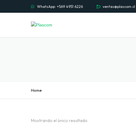
WhatsApp: +569 4951 6226
ventas@plascom.cl
Home
Mostrando el único resultado