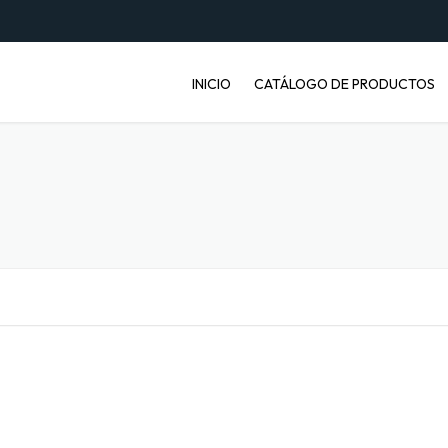
INICIO
CATÁLOGO DE PRODUCTOS
ENVASES PET
JABONERAS
BASUREROS
BALDES INDUSTRIALES
ARTÍCULOS ENFERMOS
ARTÍCULOS LABORATORIO
BANDEJAS PARA FRUTA