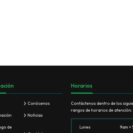
VER TODO
ación
Horarios
Conócenos
Contáctenos dentro de los sigui
rangos de horarios de atención:
mación
Noticias
ogo de
Lunes
9am >