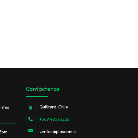
Contáctenos
Quilicura, Chile
entes
+569 4951 6226
ventas@plascom.cl
 5pm