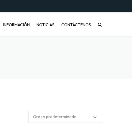
INFORMACIÓN
NOTICIAS
CONTÁCTENOS
CONÓCENOS
PREGUNTAS FRECUENTES
INFORMACIÓN DE ENVÍOS
COMPRA MAYORISTA
DESARROLLO DE PRODUCTOS
CÓMO COMPRAR
ENVASES PET Y RECICLAJE