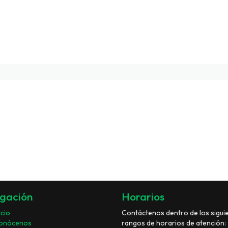
gación
Horarios
icio
Contáctenos dentro de los sigui
onócenos
rangos de horarios de atención: