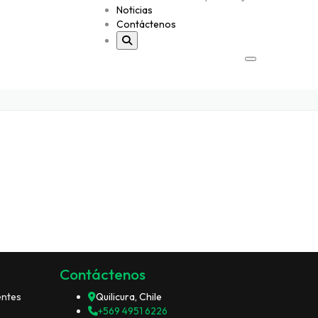
Noticias
Contáctenos
Contáctenos
entes
Quilicura, Chile
+569 4951 6226