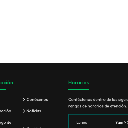
VER TODO
ación
Horarios
Conócenos
Contáctenos dentro de los sigui
rangos de horarios de atención:
mación
Noticias
ogo de
Lunes
9am >