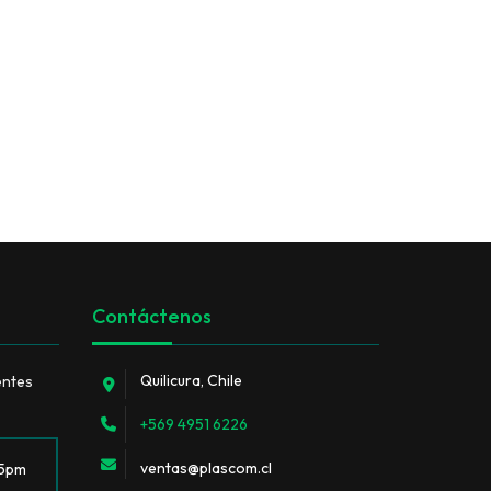
Contáctenos
Quilicura, Chile
entes
+569 4951 6226
ventas@plascom.cl
 5pm