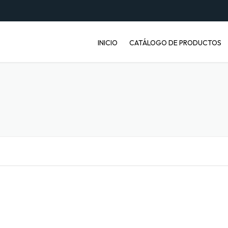
INICIO
CATÁLOGO DE PRODUCTOS
ENVASES PET
JABONERAS
BASUREROS
BALDES INDUSTRIALES
ARTÍCULOS ENFERMOS
ARTÍCULOS LABORATORIO
BANDEJAS PARA FRUTA