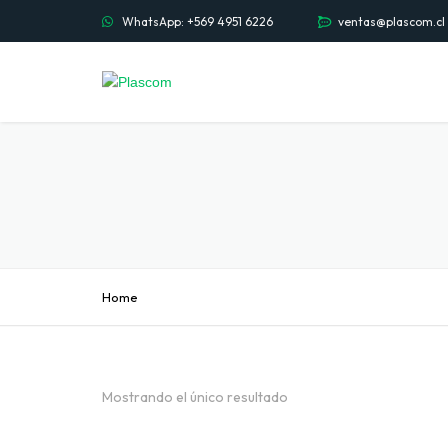
WhatsApp: +569 4951 6226
ventas@plascom.cl
Home
Mostrando el único resultado