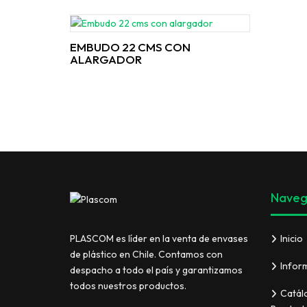
EMBUDO 22 CMS CON
ALARGADOR
Naveg
Inicio
PLASCOM es líder en la venta de envases
de plástico en Chile. Contamos con
Infor
despacho a todo el país y garantizamos
todos nuestros productos.
Catál