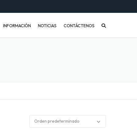
INFORMACIÓN
NOTICIAS
CONTÁCTENOS
CONÓCENOS
PREGUNTAS FRECUENTES
INFORMACIÓN DE ENVÍOS
COMPRA MAYORISTA
DESARROLLO DE PRODUCTOS
CÓMO COMPRAR
ENVASES PET Y RECICLAJE