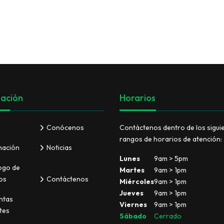
BANDEJAS PARA FRUTA
VER TODO
ación
Horarios
Conócenos
Contáctenos dentro de los sigui
rangos de horarios de atención:
mación
Noticias
Lunes
9am > 5pm
ogo de
Martes
9am > 1pm
os
Contáctenos
Miércoles
9am > 1pm
Jueves
9am > 1pm
ntas
Viernes
9am > 1pm
tes
Sábado
Cerrado