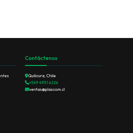
ENVASES PET Y RECICLAJE
Contáctenos
entes
Quilicura, Chile
+569 4951 6226
ventas@plascom.cl