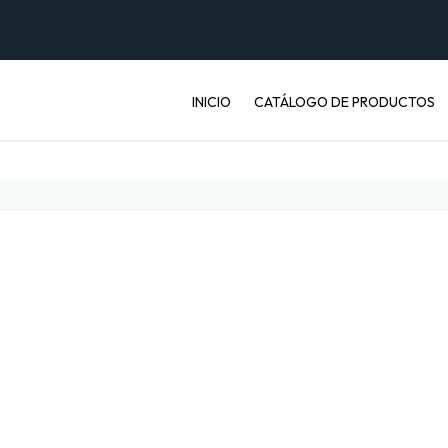
INICIO
CATÁLOGO DE PRODUCTOS
ENVASES PET
JABONERAS
BASUREROS
BALDES INDUSTRIALES
ARTÍCULOS ENFERMOS
ARTÍCULOS LABORATORIO