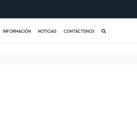
INFORMACIÓN
NOTICIAS
CONTÁCTENOS
CONÓCENOS
PREGUNTAS FRECUENTES
INFORMACIÓN DE ENVÍOS
COMPRA MAYORISTA
DESARROLLO DE PRODUCTOS
CÓMO COMPRAR