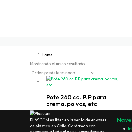
Home
Mostrando el único resultado
Pote 260 cc. P.P para
crema, polvos, etc.
Nave
PLASCOM es líder en la venta de envases
de plástico en Chile. Contamos con
In
despacho a todo el país y garantizamos