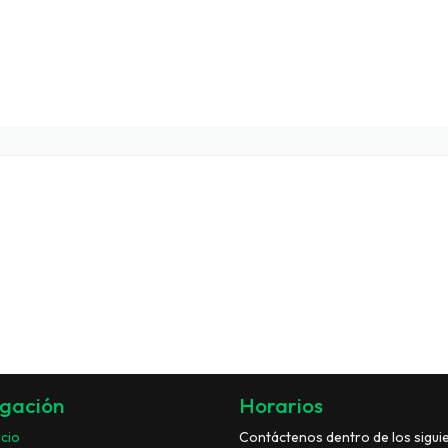
gación
Horarios
icio
Contáctenos dentro de los sigui