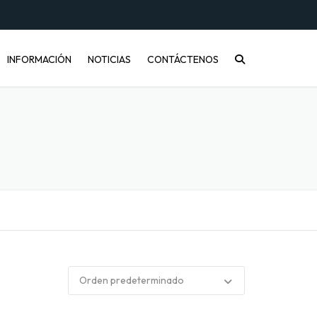
INFORMACIÓN
NOTICIAS
CONTÁCTENOS
CONÓCENOS
PREGUNTAS FRECUENTES
INFORMACIÓN DE ENVÍOS
COMPRA MAYORISTA
DESARROLLO DE PRODUCTOS
CÓMO COMPRAR
ENVASES PET Y RECICLAJE