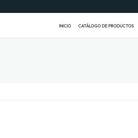
INICIO
CATÁLOGO DE PRODUCTOS
ENVASES PET
JABONERAS
BASUREROS
BALDES INDUSTRIALES
ARTÍCULOS ENFERMOS
ARTÍCULOS LABORATORIO
BANDEJAS PARA FRUTA