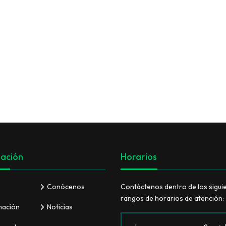
VER TODO
ación
Horarios
Conócenos
Contáctenos dentro de los sigui
rangos de horarios de atención:
mación
Noticias