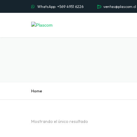
WhatsApp: +569 4951 6226
ventas@plascom.cl
Home
Mostrando el único resultado