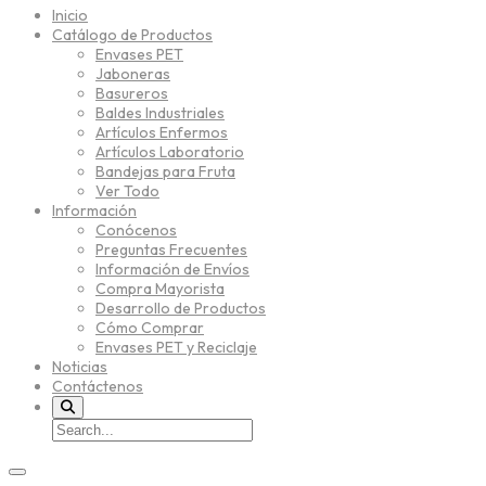
Inicio
Catálogo de Productos
Envases PET
Jaboneras
Basureros
Baldes Industriales
Artículos Enfermos
Artículos Laboratorio
Bandejas para Fruta
Ver Todo
Información
Conócenos
Preguntas Frecuentes
Información de Envíos
Compra Mayorista
Desarrollo de Productos
Cómo Comprar
Envases PET y Reciclaje
Noticias
Contáctenos