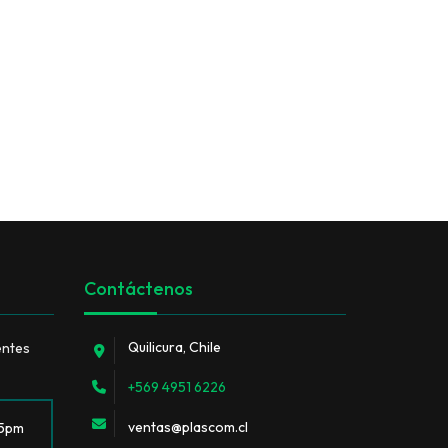
Contáctenos
Quilicura, Chile
entes
+569 4951 6226
ventas@plascom.cl
 5pm