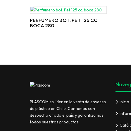
PERFUMERO BOT. PET 125 CC.
BOCA 280
Naveg
Inicio
PLASCOM es líder en la venta de envases
de plástico en Chile. Contamos con
Infor
despacho a todo el país y garantizamos
todos nuestros productos.
Catál