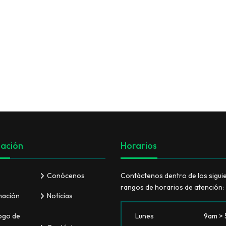
VER TODO
ación
Horarios
Conócenos
Contáctenos dentro de los sigui
rangos de horarios de atención:
mación
Noticias
ogo de
Lunes
9am >