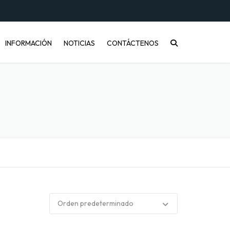
INFORMACIÓN
NOTICIAS
CONTÁCTENOS
CONÓCENOS
PREGUNTAS FRECUENTES
INFORMACIÓN DE ENVÍOS
COMPRA MAYORISTA
DESARROLLO DE PRODUCTOS
CÓMO COMPRAR
ENVASES PET Y RECICLAJE