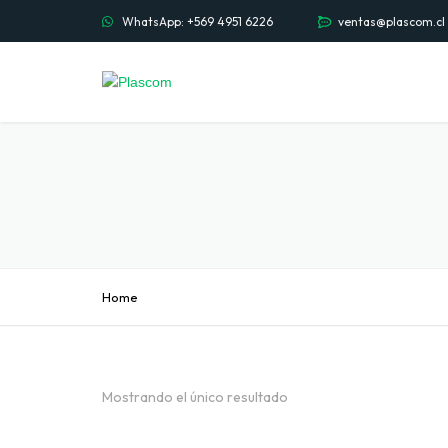
WhatsApp: +569 4951 6226
ventas@plascom.cl
Home
Mostrando el único resultado