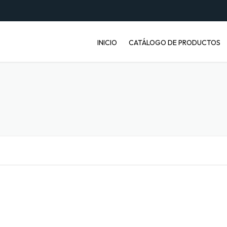
INICIO
CATÁLOGO DE PRODUCTOS
ENVASES PET
JABONERAS
BASUREROS
BALDES INDUSTRIALES
ARTÍCULOS ENFERMOS
ARTÍCULOS LABORATORIO
BANDEJAS PARA FRUTA