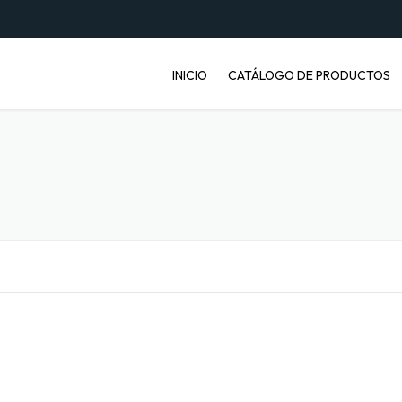
INICIO
CATÁLOGO DE PRODUCTOS
ENVASES PET
JABONERAS
BASUREROS
BALDES INDUSTRIALES
ARTÍCULOS ENFERMOS
ARTÍCULOS LABORATORIO
BANDEJAS PARA FRUTA