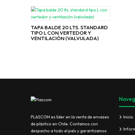
TAPA BALDE 20 LTS. STANDARD
TIPO L CON VERTEDOR Y
VENTILACIÓN (VALVULADA)
Naveg
Inicio
PLASCOM es líder en la venta de envases
de plástico en Chile. Contamos con
Infor
despacho a todo el país y garantizamos