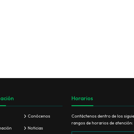
VER TODO
ación
Horarios
Conócenos
Contáctenos dentro de los sigui
rangos de horarios de atención:
mación
Noticias