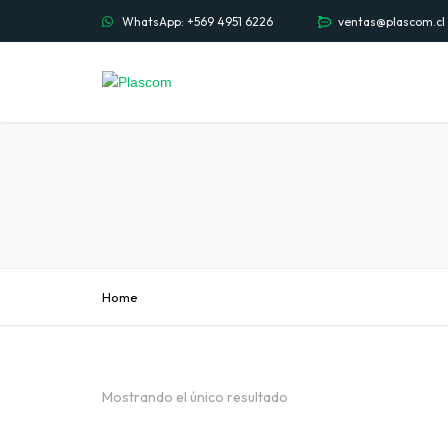
WhatsApp: +569 4951 6226
ventas@plascom.cl
Home
Mostrando el único resultado