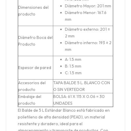
Diámetro Mayor: 201 mm
Dimensiones del
Diámetro Menor: 167.6
producto
mm
Diámetro externo: 201 ±
2 mm
Diámetro Boca del
Diámetro interno: 193 ± 2
Producto
mm
A: 1.5 mm
B: 1.5 mm
Espesor de pared
C: 1.5 mm
Accesorios del
TAPA BALDE 5 L. BLANCO CON
producto
O SIN VERTEDOR
Embalaje del
BOLSA: 61 X 115 X 0.06 = 30
producto
UNIDADES
El Balde de 5 L Estándar Blanco está fabricado en
polietileno de alta densidad (PEAD), un material
resistente y duradero, ideal para el
almacenamiento y transporte de productos. Con