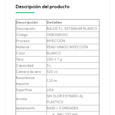
Descripción del producto
Descripción
Detalles
Descripción
BALDE 5 L. ESTÁNDAR BLANCO
Código
1148048000
Proceso
INYECCIÓN
Material
PEAD GRADO INYECCIÓN
Color
BLANCO
Tara
230 ± 7 g
Capacidad
5 L
Cámara de aire
520 cc
Resistencia
1.20 m
Impacto
Superficie
LISA
SIN OLOR EXTRAÑO AL
Aroma
PLÁSTICO
Apilamiento
BASE + 3 UNIDADES
Alto: 232 mm