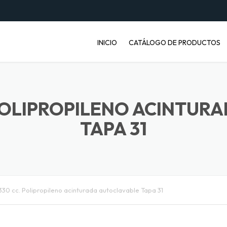
INICIO
CATÁLOGO DE PRODUCTOS
ENVASES PET
JABONERAS
 POLIPROPILENO ACINTUR
TAPA 31
BASUREROS
BALDES INDUSTRIALES
ARTÍCULOS ENFERMOS
330 cc. Polipropileno acinturada autoclavable Tapa 31
ARTÍCULOS LABORATORIO
BANDEJAS PARA FRUTA