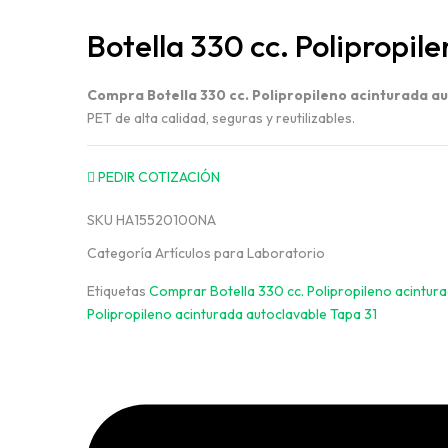
Botella 330 cc. Polipropil
Compra Botella 330 cc. Polipropileno acinturada au
PET de alta calidad, seguras y reutilizables.
PEDIR COTIZACIÓN
SKU
HA15520100NA
Categoría
Artículos para Laboratorio
Etiquetas
Comprar Botella 330 cc. Polipropileno acintura
Polipropileno acinturada autoclavable Tapa 31