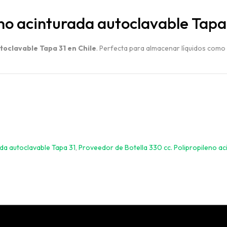
eno acinturada autoclavable Tapa
VER TODO
toclavable Tapa 31 en Chile
. Perfecta para almacenar líquidos como 
da autoclavable Tapa 31
,
Proveedor de Botella 330 cc. Polipropileno ac