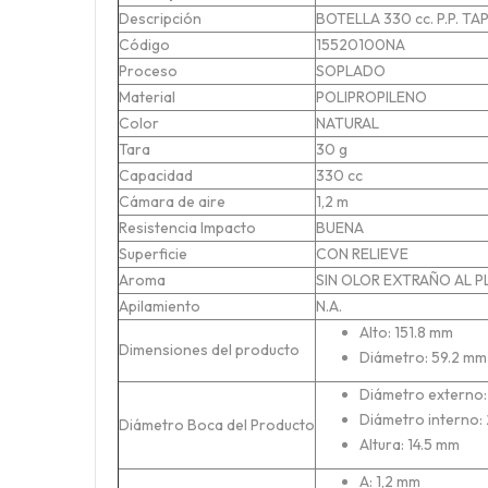
Descripción
BOTELLA 330 cc. P.P. 
Código
15520100NA
Proceso
SOPLADO
Material
POLIPROPILENO
Color
NATURAL
Tara
30 g
Capacidad
330 cc
Cámara de aire
1,2 m
Resistencia Impacto
BUENA
Superficie
CON RELIEVE
Aroma
SIN OLOR EXTRAÑO AL 
Apilamiento
N.A.
Alto: 151.8 mm
Dimensiones del producto
Diámetro: 59.2 mm
Diámetro externo:
Diámetro interno:
Diámetro Boca del Producto
Altura: 14.5 mm
A: 1,2 mm