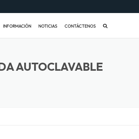
INFORMACIÓN
NOTICIAS
CONTÁCTENOS
CONÓCENOS
PREGUNTAS FRECUENTES
ADA AUTOCLAVABLE
INFORMACIÓN DE ENVÍOS
COMPRA MAYORISTA
DESARROLLO DE PRODUCTOS
CÓMO COMPRAR
ENVASES PET Y RECICLAJE