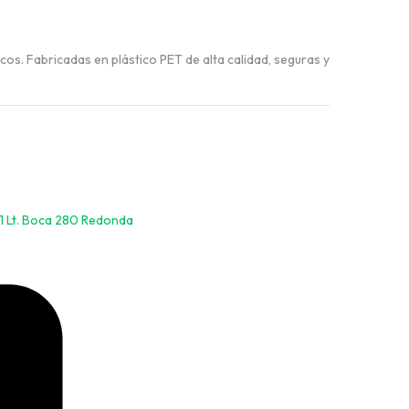
cos. Fabricadas en plástico PET de alta calidad, seguras y
 1 Lt. Boca 280 Redonda