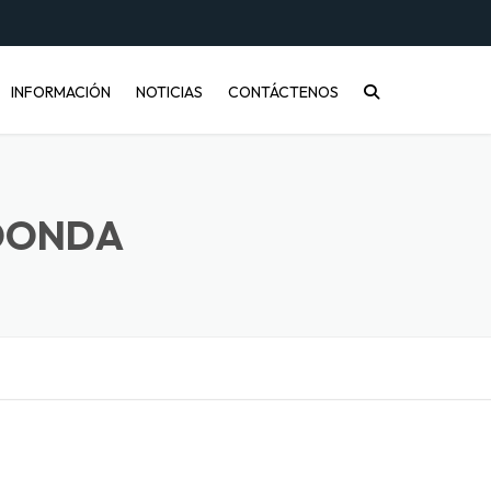
INFORMACIÓN
NOTICIAS
CONTÁCTENOS
CONÓCENOS
PREGUNTAS FRECUENTES
EDONDA
INFORMACIÓN DE ENVÍOS
COMPRA MAYORISTA
DESARROLLO DE PRODUCTOS
CÓMO COMPRAR
ENVASES PET Y RECICLAJE