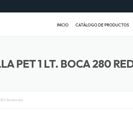
INICIO
CATÁLOGO DE PRODUCTOS
ENVASES PET
JABONERAS
LA PET 1 LT. BOCA 280 R
BASUREROS
BALDES INDUSTRIALES
a 280 Redonda
ARTÍCULOS ENFERMOS
ARTÍCULOS LABORATORIO
BANDEJAS PARA FRUTA