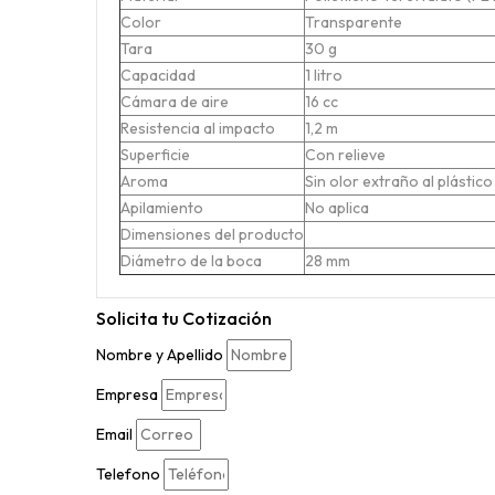
Color
Transparente
Tara
30 g
Capacidad
1 litro
Cámara de aire
16 cc
Resistencia al impacto
1,2 m
Superficie
Con relieve
Aroma
Sin olor extraño al plástico
Apilamiento
No aplica
Dimensiones del producto
Diámetro de la boca
28 mm
Solicita tu
Cotización
Nombre y Apellido
Empresa
Email
Telefono