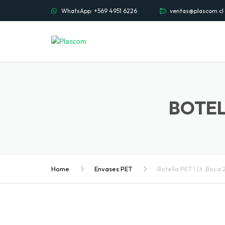
WhatsApp: +569 4951 6226
ventas@plascom.cl
BOTEL
Home
Envases PET
Botella PET 1 Lt. Boc