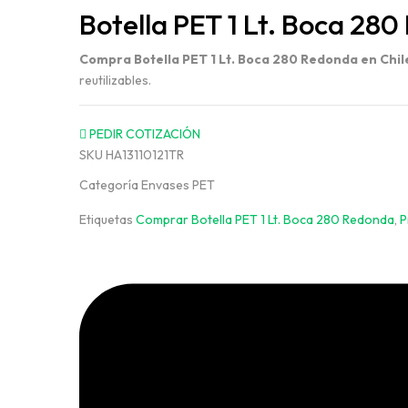
Botella PET 1 Lt. Boca 28
Compra Botella PET 1 Lt. Boca 280 Redonda en Chil
reutilizables.
PEDIR COTIZACIÓN
SKU
HA13110121TR
Categoría
Envases PET
Etiquetas
Comprar Botella PET 1 Lt. Boca 280 Redonda
,
P