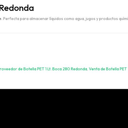
0 Redonda
VER TODO
e
. Perfecta para almacenar líquidos como agua, jugos y productos quími
roveedor de Botella PET 1 Lt. Boca 280 Redonda
,
Venta de Botella PET