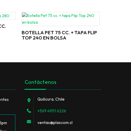
CC.
BOTELLA PET 75 CC. + TAPA FLIP
TOP 240 EN BOLSA
Contáctenos
Quilicura, Chile
entes
+569 4951 6226
ventas@plascom.cl
 5pm