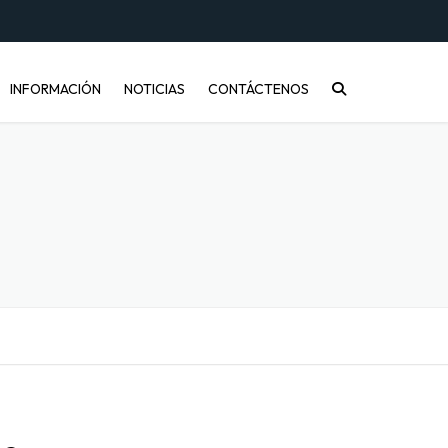
INFORMACIÓN
NOTICIAS
CONTÁCTENOS
CONÓCENOS
PREGUNTAS FRECUENTES
INFORMACIÓN DE ENVÍOS
COMPRA MAYORISTA
DESARROLLO DE PRODUCTOS
CÓMO COMPRAR