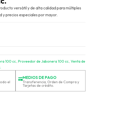
c.
ENVASES PET Y RECICLAJE
roducto versátil y de alta calidad para múltiples
ad y precios especiales por mayor.
ra 100 cc.
,
Proveedor de Jabonera 100 cc.
,
Venta de
.
MEDIOS DE PAGO
odo el
Transferencia, Orden de Compra y
Tarjetas de crédito.