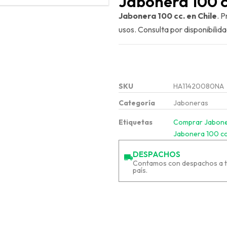
Jabonera 100 c
BANDEJAS PARA FRUTA
Jabonera 100 cc. en Chile
. P
VER TODO
usos. Consulta por disponibilid
PEDIR COTIZACIÓN
SKU
HA11420080NA
Categoría
Jaboneras
Etiquetas
Comprar Jabone
Jabonera 100 cc
DESPACHOS
Contamos con despachos a t
país.