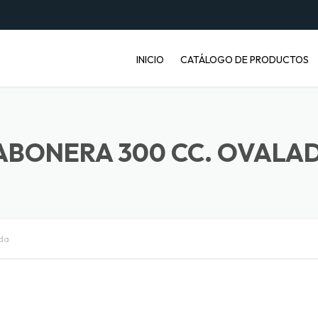
INICIO
CATÁLOGO DE PRODUCTOS
ENVASES PET
JABONERAS
ABONERA 300 CC. OVALA
BASUREROS
BALDES INDUSTRIALES
da
ARTÍCULOS ENFERMOS
ARTÍCULOS LABORATORIO
BANDEJAS PARA FRUTA