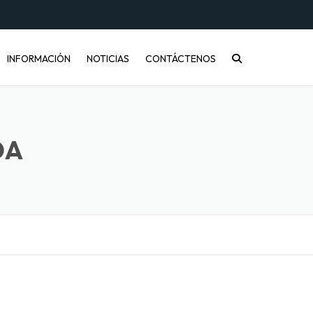
INFORMACIÓN
NOTICIAS
CONTÁCTENOS
CONÓCENOS
PREGUNTAS FRECUENTES
DA
INFORMACIÓN DE ENVÍOS
COMPRA MAYORISTA
DESARROLLO DE PRODUCTOS
CÓMO COMPRAR
ENVASES PET Y RECICLAJE