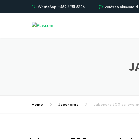
WhatsApp: +569 4951 6226
ventas@plascom.cl
J
Home
Jaboneras
Jabonera 300 cc. ovala