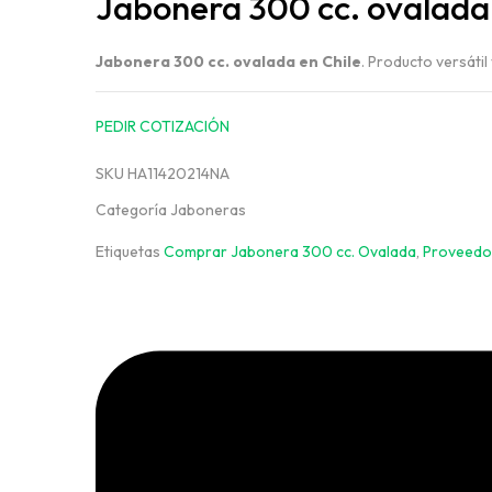
Jabonera 300 cc. ovalada
Jabonera 300 cc. ovalada en Chile
. Producto versátil
PEDIR COTIZACIÓN
SKU
HA11420214NA
Categoría
Jaboneras
Etiquetas
Comprar Jabonera 300 cc. Ovalada
,
Proveedo