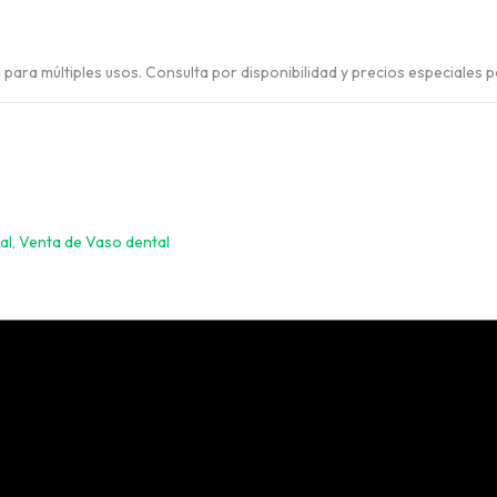
VER TODO
ad para múltiples usos. Consulta por disponibilidad y precios especiales 
al
,
Venta de Vaso dental