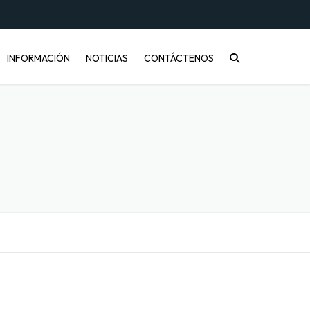
INFORMACIÓN
NOTICIAS
CONTÁCTENOS
CONÓCENOS
PREGUNTAS FRECUENTES
INFORMACIÓN DE ENVÍOS
COMPRA MAYORISTA
DESARROLLO DE PRODUCTOS
CÓMO COMPRAR
ENVASES PET Y RECICLAJE