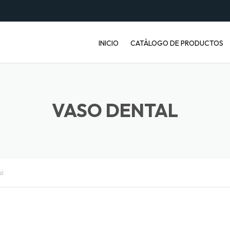
INICIO
CATÁLOGO DE PRODUCTOS
ENVASES PET
JABONERAS
VASO DENTAL
BASUREROS
BALDES INDUSTRIALES
al
ARTÍCULOS ENFERMOS
ARTÍCULOS LABORATORIO
BANDEJAS PARA FRUTA