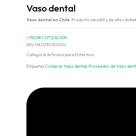
Vaso dental
Vaso dental en Chile
. Producto versátil y de alta calid
PEDIR COTIZACIÓN
SKU
HA1129030000
Categoría
Artículos para Enfermos
Etiquetas
Comprar Vaso dental
,
Proveedor de Vaso dent