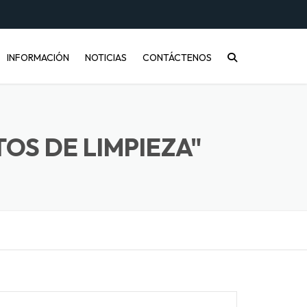
INFORMACIÓN
NOTICIAS
CONTÁCTENOS
CONÓCENOS
PREGUNTAS FRECUENTES
OS DE LIMPIEZA"
INFORMACIÓN DE ENVÍOS
COMPRA MAYORISTA
DESARROLLO DE PRODUCTOS
CÓMO COMPRAR
ENVASES PET Y RECICLAJE