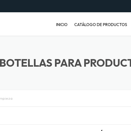
INICIO
CATÁLOGO DE PRODUCTOS
ENVASES PET
JABONERAS
BOTELLAS PARA PRODUCT
BASUREROS
BALDES INDUSTRIALES
impieza
ARTÍCULOS ENFERMOS
ARTÍCULOS LABORATORIO
BANDEJAS PARA FRUTA