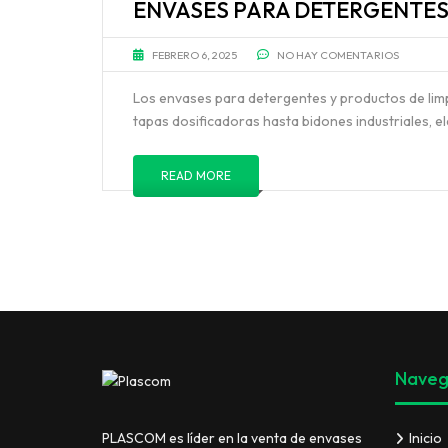
ENVASES PARA DETERGENTES 
FEBRERO 6, 2025
NO HAY COMENTARIOS
Los envases para detergentes y productos de limp
tapas dosificadoras hasta bidones industriales, el
READ MORE
Naveg
Inicio
PLASCOM es líder en la venta de envases