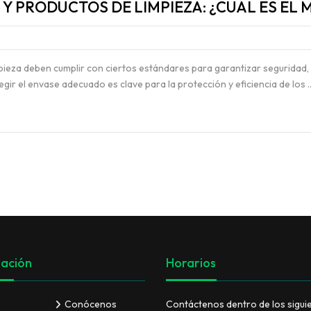
Y PRODUCTOS DE LIMPIEZA: ¿CUÁL ES EL 
VER TODO
ieza deben cumplir con ciertos estándares para garantizar seguridad, r
egir el envase adecuado es clave para la protección y eficiencia de los 
ación
Horarios
Conócenos
Contáctenos dentro de los sigui