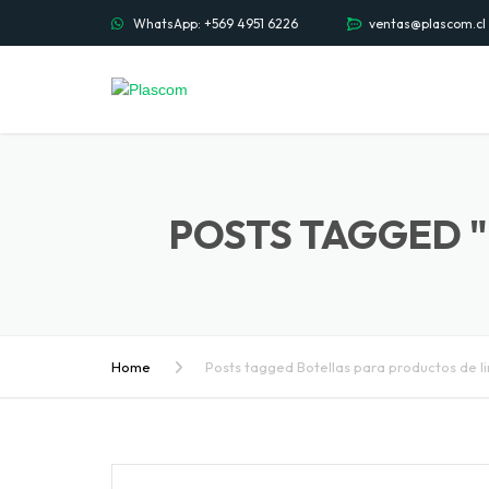
WhatsApp: +569 4951 6226
ventas@plascom.cl
POSTS TAGGED "
Home
Posts tagged Botellas para productos de l