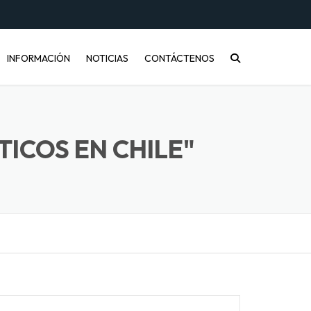
INFORMACIÓN
NOTICIAS
CONTÁCTENOS
CONÓCENOS
PREGUNTAS FRECUENTES
ICOS EN CHILE"
INFORMACIÓN DE ENVÍOS
COMPRA MAYORISTA
DESARROLLO DE PRODUCTOS
CÓMO COMPRAR
ENVASES PET Y RECICLAJE