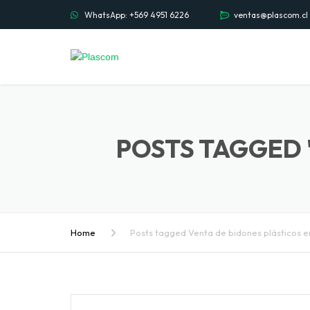
WhatsApp: +569 4951 6226
ventas@plascom.cl
POSTS TAGGED 
Home
Posts tagged Venta de bidones plásticos e