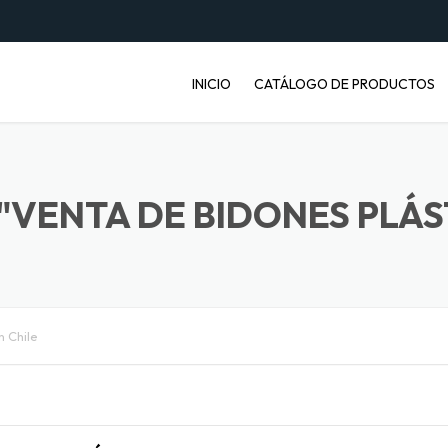
INICIO
CATÁLOGO DE PRODUCTOS
ENVASES PET
JABONERAS
"VENTA DE BIDONES PLÁST
BASUREROS
BALDES INDUSTRIALES
n Chile
ARTÍCULOS ENFERMOS
ARTÍCULOS LABORATORIO
BANDEJAS PARA FRUTA