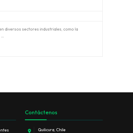
en diversos sectores industriales, como la
e …
Contáctenos
Quilicura, Chile
entes