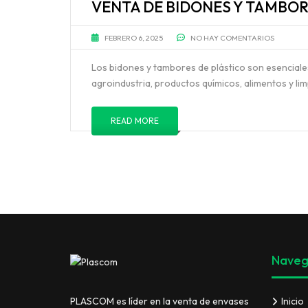
VENTA DE BIDONES Y TAMBOR
FEBRERO 6, 2025
NO HAY COMENTARIOS
Los bidones y tambores de plástico son esenciales
agroindustria, productos químicos, alimentos y li
READ MORE
Naveg
Inicio
PLASCOM es líder en la venta de envases