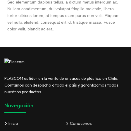
Sed elementum dapibus tellus, a dictum metus interdum ac.
Nullam condimentum, dui volutpat fringilla molestie, libero
tortor ultrices lorem, at tempus diam purus non velit. Aliquam
vel nulla eleifend, consequat elit id, tristique massa. Fusce
dolor velit, blandit ac era.
PLASCOM es líder en la venta de envases de plástico en Chile.
Contamos con despacho a todo el país y garantizamos todos
nuestros productos.
Navegación
Inicio
Conócenos