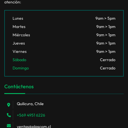
atención:
Lunes
9am > 5pm
Martes
9am > 1pm
Miércoles
9am > 1pm
Jueves
9am > 1pm
Viernes
9am > 1pm
Sábado
Cerrado
Domingo
Cerrado
Contáctenos
Quilicura, Chile
+569 4951 6226
ventas@plascom.cl