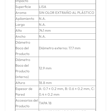
Impacto
Superficie
LISA
Aroma
SIN OLOR EXTRAÑO AL PLÁSTICO
Apilamiento
N.A.
Largo
N.A.
Alto
74.1 mm
Ancho
N.A.
Diámetro
Boca del
Diámetro externo: 17.7 mm
Producto
Diámetro
Boca del
12.9 mm
Producto
(interno)
Altura
18.8 mm
Espesor de
A: 0.7 ± 0.2 mm, B: 0.6 ± 0.2 mm, C:
Pared
0.4 ± 0.2 mm
Accesorios del
TAPA 18
Producto